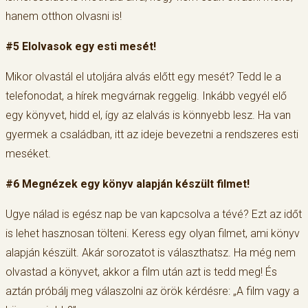
hanem otthon olvasni is!
#5 Elolvasok egy esti mesét!
Mikor olvastál el utoljára alvás előtt egy mesét? Tedd le a
telefonodat, a hírek megvárnak reggelig. Inkább vegyél elő
egy könyvet, hidd el, így az elalvás is könnyebb lesz. Ha van
gyermek a családban, itt az ideje bevezetni a rendszeres esti
meséket.
#6 Megnézek egy könyv alapján készült filmet!
Ugye nálad is egész nap be van kapcsolva a tévé? Ezt az időt
is lehet hasznosan tölteni. Keress egy olyan filmet, ami könyv
alapján készült. Akár sorozatot is választhatsz. Ha még nem
olvastad a könyvet, akkor a film után azt is tedd meg! És
aztán próbálj meg válaszolni az örök kérdésre: „A film vagy a