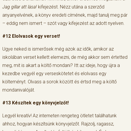
Jag gillar att läsa!
kifejezést. Nézz utána a szerződ
anyanyelvének, a könyv eredeti címének, majd tanulj meg pár
– eddig nem ismert – szót vagy kifejezést az adott nyelven.
#12 Elolvasok egy verset!
Ugye neked is ismerősek még azok az idők, amikor az
iskolában verset kellett elemezni, de még akkor sem értetted
meg, mit is akart a költő mondani? Itt az ideje, hogy újra a
kezedbe vegyél egy verseskötetet és elolvass egy
költeményt. Olvass a sorok között és értsd meg a költő
mondanivalóját.
#13 Készítek egy könyvjelzőt!
Legyél kreatív! Az interneten rengeteg ötletet találhatunk
ahhoz, hogyan készítsünk könyvjelzőt. Rajzolj, ragassz,