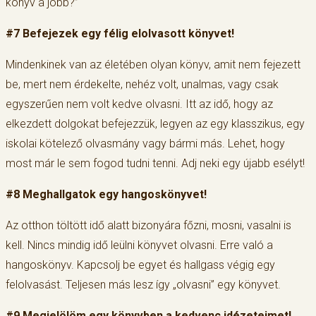
könyv a jobb?”
#7 Befejezek egy félig elolvasott könyvet!
Mindenkinek van az életében olyan könyv, amit nem fejezett
be, mert nem érdekelte, nehéz volt, unalmas, vagy csak
egyszerűen nem volt kedve olvasni. Itt az idő, hogy az
elkezdett dolgokat befejezzük, legyen az egy klasszikus, egy
iskolai kötelező olvasmány vagy bármi más. Lehet, hogy
most már le sem fogod tudni tenni. Adj neki egy újabb esélyt!
#8 Meghallgatok egy hangoskönyvet!
Az otthon töltött idő alatt bizonyára főzni, mosni, vasalni is
kell. Nincs mindig idő leülni könyvet olvasni. Erre való a
hangoskönyv. Kapcsolj be egyet és hallgass végig egy
felolvasást. Teljesen más lesz így „olvasni” egy könyvet.
#9 Megjelölöm egy könyvben a kedvenc idézeteimet!