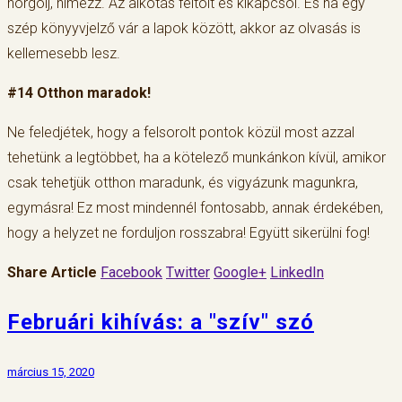
horgolj, hímezz. Az alkotás feltölt és kikapcsol. És ha egy
szép könyyvjelző vár a lapok között, akkor az olvasás is
kellemesebb lesz.
#14 Otthon maradok!
Ne feledjétek, hogy a felsorolt pontok közül most azzal
tehetünk a legtöbbet, ha a kötelező munkánkon kívül, amikor
csak tehetjük otthon maradunk, és vigyázunk magunkra,
egymásra! Ez most mindennél fontosabb, annak érdekében,
hogy a helyzet ne forduljon rosszabra! Együtt sikerülni fog!
Share Article
Facebook
Twitter
Google+
LinkedIn
Februári kihívás: a "szív" szó
március 15, 2020