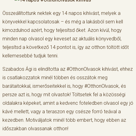
Összeállítottunk nektek egy 14 napos kihívást, melyek a
könyvekkel kapcsolatosak – és még a lakásból sem kell
kimozdulnod azért, hogy teljesítsd őket. Azon kívül, hogy
minden nap olvasol egy keveset az aktuális könyvedből,
teljesítsd a következő 14 pontot is, így az otthon töltött időt
kellemesebbé tudjuk tenni.
Szabados Ági is elindította az #OtthonOlvasok kihívást, ehhez
is csatlakozzatok minél többen és osszátok meg
barátaitokkal, ismerőseitekkel is, hogy #OtthonOlvasok, és
persze azt is, hogy mit olvastok! Töltsetek fel a közösségi
oldalakra képeket, amint a kedvenc foteledben olvasol egy jó
kávé mellett, vagy a teraszon egy csésze forró teával a
kezedben. Motiváljatok minél több embert, hogy ebben az
időszakban olvassanak otthon!