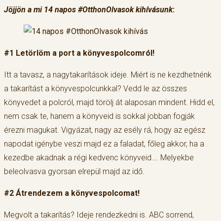
Jöjjön a mi 14 napos #OtthonOlvasok kihívásunk
:
#1
Letörlöm a port a könyvespolcomról!
Itt a tavasz, a nagytakarítások ideje. Miért is ne kezdhetnénk
a takarítást a könyvespolcunkkal? Vedd le az összes
könyvedet a polcról, majd törölj át alaposan mindent. Hidd el,
nem csak te, hanem a könyveid is sokkal jobban fogják
érezni magukat. Vigyázat, nagy az esély rá, hogy az egész
napodat igénybe veszi majd ez a faladat, főleg akkor, ha a
kezedbe akadnak a régi kedvenc könyveid…. Melyekbe
beleolvasva gyorsan elrepül majd az idő.
#2 Átrendezem a könyvespolcomat!
Megvolt a takarítás? Ideje rendezkedni is. ABC sorrend,