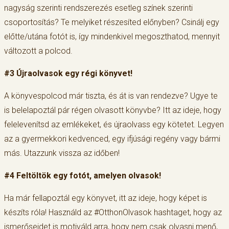
nagyság szerinti rendszerezés esetleg színek szerinti
csoportosítás? Te melyiket részesíted előnyben? Csinálj egy
előtte/utána fotót is, így mindenkivel megoszthatod, mennyit
változott a polcod.
#3 Újraolvasok egy régi könyvet!
A könyvespolcod már tiszta, és át is van rendezve? Ugye te
is belelapoztál pár régen olvasott könyvbe? Itt az ideje, hogy
felelevenítsd az emlékeket, és újraolvass egy kötetet. Legyen
az a gyermekkori kedvenced, egy ifjúsági regény vagy bármi
más. Utazzunk vissza az időben!
#4 Feltöltök egy fotót, amelyen olvasok!
Ha már fellapoztál egy könyvet, itt az ideje, hogy képet is
készíts róla! Használd az #OtthonOlvasok hashtaget, hogy az
ismerőseidet is motiváld arra, hogy nem csak olvasni menő,