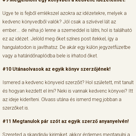
Ugye te is fejből emlékszel azokra az idézetekre, melyek a
kedvenc könyvedből valók? Jól csak a szívével lát az
ember…. de néha jó lenne a szemeddel is látni, hol is található
ez az idézet. Jelöld meg őket színes post itekkel, így a
hangulatodon is javíthatsz. De akár egy külön jegyzetfüzetbe
vagy a határidőnaplódba bele is írhatod őket.
#10 Utánaolvasok az egyik könyv szerzőjének!
Ismered a kedvenc könyveid szerzőit? Hol született, mit tanult
és hogyan kezdett el írni? Neki is vannak kedvenc könyvei? Itt
az ideje kideríteni. Olvass utána és ismerd meg jobban a
szerzőket is.
#11 Megtanulok pár szót az egyik szerző anyanyelvén!
Szereted a skandináv kirimiket, akkor érdemes megtanulni a