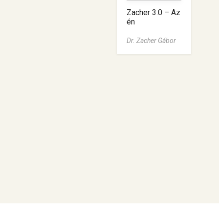
Zacher 3.0 – Az
én
mentőszolgálat
om
Dr. Zacher Gábor