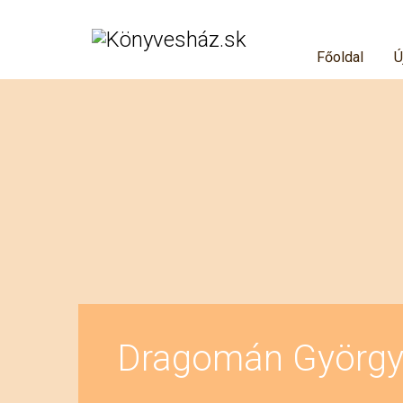
Főoldal
Ú
Dragomán Györg