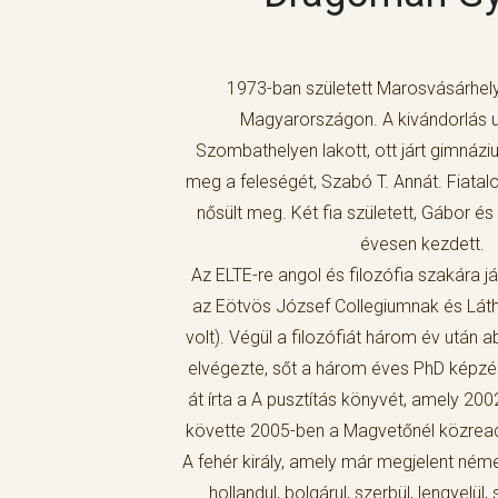
1973-ban született Marosvásárhely
Magyarországon. A kivándorlás u
Szombathelyen lakott, ott járt gimnázi
meg a feleségét, Szabó T. Annát. Fiatal
nősült meg. Két fia született, Gábor és 
évesen kezdett.
Az ELTE-re angol és filozófia szakára já
az Eötvös József Collegiumnak és Látha
volt). Végül a filozófiát három év után 
elvégezte, sőt a három éves PhD képzés
át írta a A pusztítás könyvét, amely 200
követte 2005-ben a Magvetőnél közread
A fehér király, amely már megjelent német
hollandul, bolgárul, szerbül, lengyelül, 