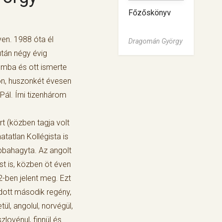
Főzőskönyv
en. 1988 óta él
Dragomán György
tán négy évig
umba és ott ismerte
on, huszonkét évesen
Pál. Írni tizenhárom
rt (közben tagja volt
tatlan Kollégista is
abbahagyta. Az angolt
t is, közben öt éven
2-ben jelent meg. Ezt
ott második regény,
ül, angolul, norvégül,
szlovénul, finnül és