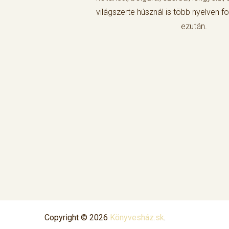
világszerte húsznál is több nyelven 
ezután.
Copyright © 2026
Könyvesház.sk
.