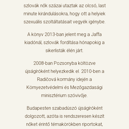
szlovák nők százai utaztak az olcsó, last
minute kirándulásokra, hogy ott a helyiek
szexuális szoltáltatásait vegyék igénybe.
A könyv 2013-ban jelent meg a Jaffa
kiadónál, szlovák fordítása hónapokig a
sikerlisták élén járt.
2008-ban Pozsonyba költözve
újságíróként helyezkedik el. 2010-ben a
Radičová kormány idején a
Környezetvédelmi és Mezőgazdasági
minisztérium szóvivője.
Budapesten szabadúszó újságíróként
dolgozott, azóta is rendszeresen készít
nőket érintő témakörökben riportokat,