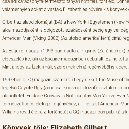
családi karácsonyfa-termesztő tanyán nőtt fel Litchfield, Co
valamennyien sokat olvastak, Elizabeth és nővére kis könyvek
Gilbert az alapdiplomáját (BA) a New York-i Egyetemen (New Y
alkalmazottjaként is dolgozott, szakácsként pedig egy vendégf
American Man (Viking, 2002) (Az utolsó amerikai férfi) című re
Az Esquire magazin 1993-ban kiadta a Pilgrims (Zarándokok) cí
elbeszélés író, aki az Esquire magazinban debütált. Ez indított
Mint ahogy az Ízek, imák, szerelmek című regényéből is kiderül, G
1997-ben a GQ magazin számára írt egy cikket The Muse of the
legelső Coyote Ugly (amerikai kocsmahálózat), asztalon tánco
alapötletét. Eustace Conway is Not Like Any Man You’ve Ever M
természettudós életrajzi regényéhez, a The Last American Man
Williams rövid életrajzi történetét a GQ magazinban publikált
Könyvek tőle: Elizabeth Gilbert