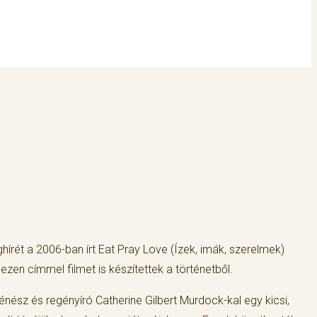
lághírét a 2006-ban írt Eat Pray Love (Ízek, imák, szerelmek)
zen címmel filmet is készítettek a történetből.
énész és regényíró Catherine Gilbert Murdock-kal egy kicsi,