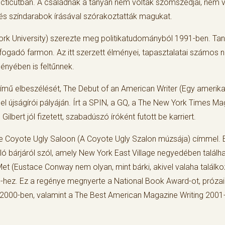
nnecticutban. A családnak a tanyán nem voltak szomszédjai, nem
 és színdarabok írásával szórakoztatták magukat.
ork University) szerezte meg politikatudományból 1991-ben. Tan
ogadó farmon. Az itt szerzett élményei, tapasztalatai számos no
gényében is feltűnnek.
mű elbeszélését, The Debut of an American Writer (Egy amerikai
a el újságírói pályáján. Írt a SPIN, a GQ, a The New York Times M
ilbert jól fizetett, szabadúszó íróként futott be karriert.
 Coyote Ugly Saloon (A Coyote Ugly Szalon múzsája) címmel. Ez 
ló bárjáról szól, amely New York East Village negyedében talál
et (Eustace Conway nem olyan, mint bárki, akivel valaha találk
-hez. Ez a regénye megnyerte a National Book Award-ot, prózair
ak 2000-ben, valamint a The Best American Magazine Writing 2001