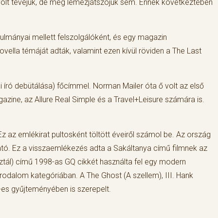
 volt tévéjük, de még lemezjátszójuk sem. Ennek következtében
ulmányai mellett felszolgálóként, és egy magazin
vella témáját adták, valamint ezen kívül röviden a The Last
 író debütálása) főcímmel. Norman Mailer óta ő volt az első
agazine, az Allure Real Simple és a Travel+Leisure számára is.
az emlékirat pultosként töltött éveiről számol be. Az ország
ható. Ez a visszaemlékezés adta a Sakáltanya című filmnek az
oztál) című 1998-as GQ cikkét használta fel egy modern
odalom kategóriában. A The Ghost (A szellem), III. Hank
-es gyűjteményében is szerepelt.