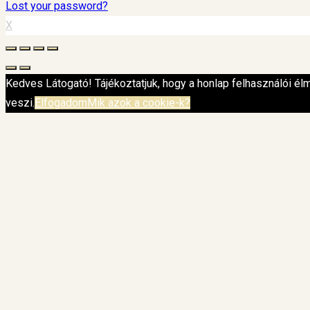
Lost your password?
X
Kedves Látogató! Tájékoztatjuk, hogy a honlap felhasználói é
veszi.
Elfogadom
Mik azok a cookie-k?