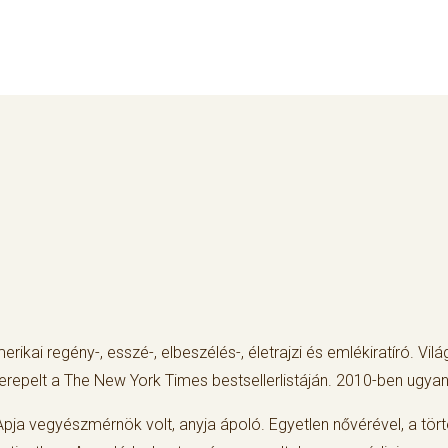
merikai regény-, esszé-, elbeszélés-, életrajzi és emlékiratíró. Vi
repelt a The New York Times bestsellerlistáján. 2010-ben ugyane
 Apja vegyészmérnök volt, anyja ápoló. Egyetlen nővérével, a tört