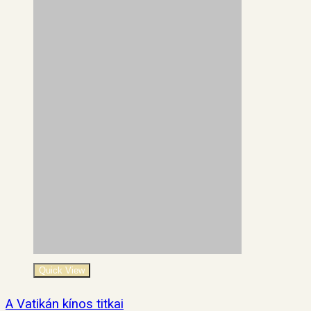
Quick View
A Vatikán kínos titkai