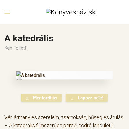
A katedrális
Ken Follett
Megfordítás
Lapozz bele!
Vér, ármány és szerelem, zsarnokság, hűség és árulás
– A katedrális filmszerűen pergő, sodró lendületű