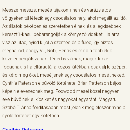
Messze-messze, mesés tájakon innen és varázslatos
völgyeken túl létezik egy csodálatos hely, ahol megállt az idő.
Az állatok békében és szeretetben élnek, és a legkisebbek
keresztül-kasul bebarangolják a környező vidéket. Ha arra
visz az utad, nyisd ki jól a szemed és a füled, így biztos
meghallod, ahogy Vili, Robi, Henrik és mind a többiek a
közeledben játszanak. Téged is várnak, maguk közé
fogadnak, s ha elfáradtál a közös játékban, csak ülj le szépen,
és kérd meg őket, meséljenek egy csodálatos mesét neked.
Cynthia Paterson elbűvölő történetei Brian Patterson bájos
képein elevenednek meg. Foxwood meséi közel negyven
éve bűvölnek el kicsiket és nagyokat egyaránt. Magyarul
Szabó T. Anna fordításában most jelenik meg először mind a
nyolc történet egy kötetben.
Cynthia Paterson