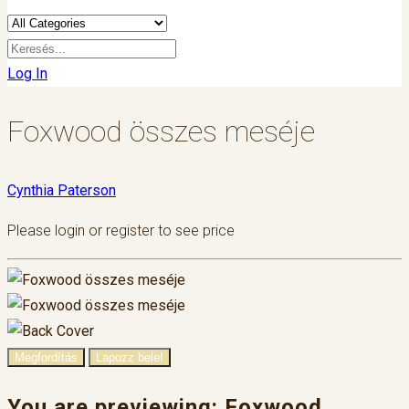
Log In
Foxwood összes meséje
Cynthia Paterson
Please login or register to see price
Megfordítás
Lapozz bele!
You are previewing:
Foxwood