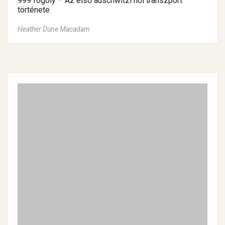
999 fogoly – Az első auschwitzi női transzport
története
Heather Dune Macadam