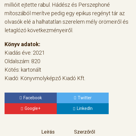
millióit ejtette rabul. Hádész és Perszephoné
mítoszából merítve pedig egy epikus regényt tár az
olvasók elé a halhatatlan szerelem mély örömeiről és
letaglózó következményeiről.
Könyv adatok:
Kiadás éve: 2021
Oldalszám: 820
Kötés: kartonált
Kiadó: Könyvmolyképző Kiadó Kft.
Facebook
Twitter
Google+
LinkedIn
Leírás
Szerzőről