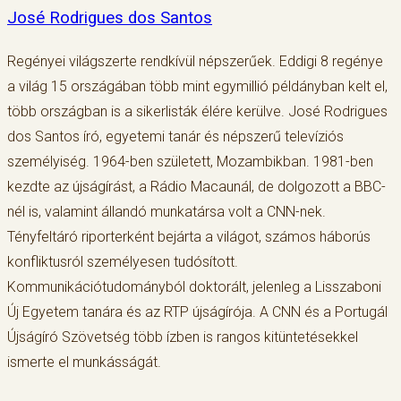
José Rodrigues dos Santos
Regényei világszerte rendkívül népszerűek. Eddigi 8 regénye
a világ 15 országában több mint egymillió példányban kelt el,
több országban is a sikerlisták élére kerülve. José Rodrigues
dos Santos író, egyetemi tanár és népszerű televíziós
személyiség. 1964-ben született, Mozambikban. 1981-ben
kezdte az újságírást, a Rádio Macaunál, de dolgozott a BBC-
nél is, valamint állandó munkatársa volt a CNN-nek.
Tényfeltáró riporterként bejárta a világot, számos háborús
konfliktusról személyesen tudósított.
Kommunikációtudományból doktorált, jelenleg a Lisszaboni
Új Egyetem tanára és az RTP újságírója. A CNN és a Portugál
Újságíró Szövetség több ízben is rangos kitüntetésekkel
ismerte el munkásságát.