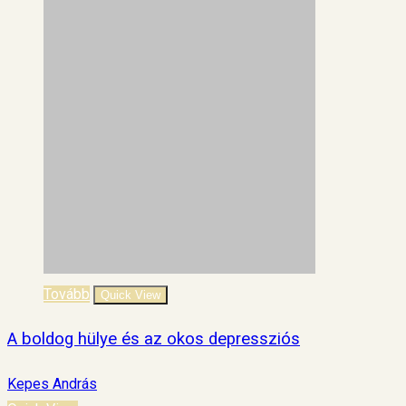
Tovább
Quick View
A boldog hülye és az okos depressziós
Kepes András