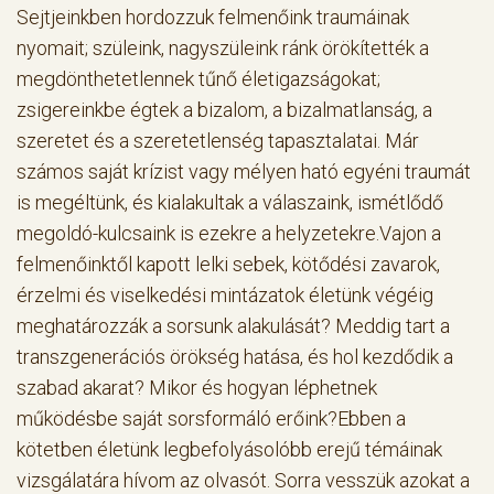
Sejtjeinkben hordozzuk felmenőink traumáinak
nyomait; szüleink, nagyszüleink ránk örökítették a
megdönthetetlennek tűnő életigazságokat;
zsigereinkbe égtek a bizalom, a bizalmatlanság, a
szeretet és a szeretetlenség tapasztalatai. Már
számos saját krízist vagy mélyen ható egyéni traumát
is megéltünk, és kialakultak a válaszaink, ismétlődő
megoldó-kulcsaink is ezekre a helyzetekre.Vajon a
felmenőinktől kapott lelki sebek, kötődési zavarok,
érzelmi és viselkedési mintázatok életünk végéig
meghatározzák a sorsunk alakulását? Meddig tart a
transzgenerációs örökség hatása, és hol kezdődik a
szabad akarat? Mikor és hogyan léphetnek
működésbe saját sorsformáló erőink?Ebben a
kötetben életünk legbefolyásolóbb erejű témáinak
vizsgálatára hívom az olvasót. Sorra vesszük azokat a