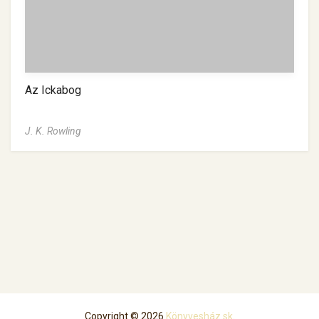
Az Ickabog
J. K. Rowling
Copyright © 2026
Könyvesház.sk
.