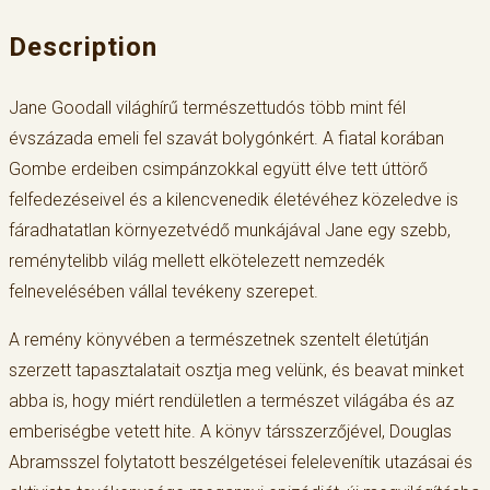
Description
Jane Goodall világhírű természettudós több mint fél
évszázada emeli fel szavát bolygónkért. A fiatal korában
Gombe erdeiben csimpánzokkal együtt élve tett úttörő
felfedezéseivel és a kilencvenedik életévéhez közeledve is
fáradhatatlan környezetvédő munkájával Jane egy szebb,
reménytelibb világ mellett elkötelezett nemzedék
felnevelésében vállal tevékeny szerepet.
A remény könyvében a természetnek szentelt életútján
szerzett tapasztalatait osztja meg velünk, és beavat minket
abba is, hogy miért rendületlen a természet világába és az
emberiségbe vetett hite. A könyv társszerzőjével, Douglas
Abramsszel folytatott beszélgetései felelevenítik utazásai és