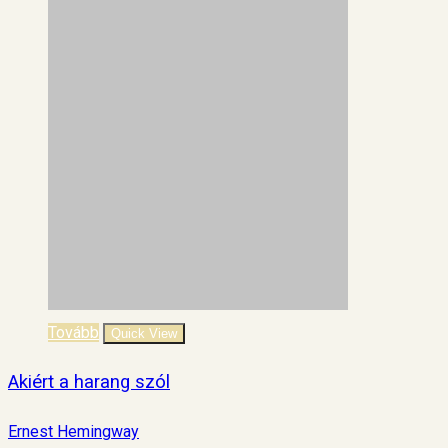
Tovább
Quick View
Akiért a harang szól
Ernest Hemingway