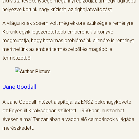
aktivista tevékenysége megannyi epizódját, új megvilágításba
helyezve korunk nagy krízisét, az éghajlatváltozást.
A világunknak sosem volt még ekkora szüksége a reményre.
Korunk egyik legszeretettebb emberének a könyve
megmutatja, hogy hatalmas problémáink ellenére is reményt
meríthetünk az emberi természetből és magából a
természetből.
Jane Goodall
A Jane Goodall Intézet alapítója, az ENSZ békenagykövete
az Egyesült Királyságban született. 1960-ban, huszonhat
évesen a mai Tanzániában a vadon élő csimpánzok világába
merészkedett.