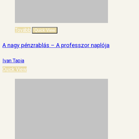
Tovább
Quick View
A nagy pénzrablás – A professzor naplója
Ivan Tapia
Quick View