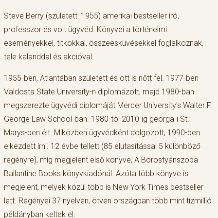
Steve Berry (született: 1955) amerikai bestseller író,
professzor és volt ügyvéd. Könyvei a történelmi
eseményekkel, titkokkal, összeesküvésekkel foglalkoznak,
tele kalanddal és akcióval.
1955-ben, Atlantában született és ott is nőtt fel. 1977-ben
Valdosta State University-n diplomázott, majd 1980-ban
megszerezte ügyvédi diplomáját Mercer University's Walter F.
George Law School-ban. 1980-tól 2010-ig georga-i St.
Marys-ben élt. Miközben ügyvédként dolgozott, 1990-ben
elkezdett írni. 12 évbe tellett (85 elutasítással 5 különböző
regényre), míg megjelent első könyve, A Borostyánszoba
Ballantine Books könyvkiadónál. Azóta több könyve is
megjelent, melyek közül több is New York Times bestseller
lett. Regényei 37 nyelven, ötven országban több mint tízmillió
példányban keltek el.