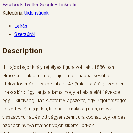
Facebook
Twitter
Google+
LinkedIn
Kategória:
Újdonságok
Leírás
Szerzőről
Description
II. Lajos bajor király rejtélyes figura volt, akit 1886-ban
elmozdítottak a trónról, majd három nappal később
titokzatos módon vízbe fulladt. Az őrület határáig szertelen
uralkodóról úgy tartja a fáma, hogy a halála előtti években
egy új királyság után kutatott világszerte, egy Bajorországot
helyettesítő független, különálló királyság után, ahová
visszavonulhat, és ott vágyai szerint uralkodhat. Egy kérdés
azonban nyitva maradt: vajon sikerrel járt-e?