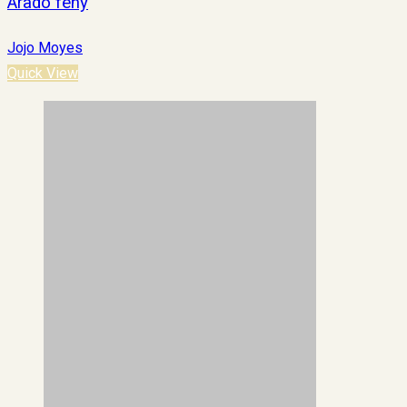
Áradó fény
Jojo Moyes
Quick View