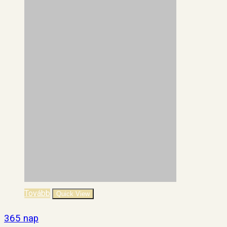
Tovább
Quick View
365 nap