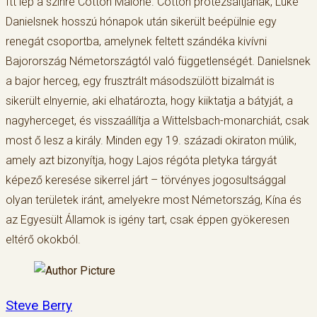
Itt lép a színre Cotton Malone. Cotton protezsáltjának, Luke
Danielsnek hosszú hónapok után sikerült beépülnie egy
renegát csoportba, amelynek feltett szándéka kivívni
Bajorország Németországtól való függetlenségét. Danielsnek
a bajor herceg, egy frusztrált másodszülött bizalmát is
sikerült elnyernie, aki elhatározta, hogy kiiktatja a bátyját, a
nagyherceget, és visszaállítja a Wittelsbach-monarchiát, csak
most ő lesz a király. Minden egy 19. századi okiraton múlik,
amely azt bizonyítja, hogy Lajos régóta pletyka tárgyát
képező keresése sikerrel járt – törvényes jogosultsággal
olyan területek iránt, amelyekre most Németország, Kína és
az Egyesült Államok is igény tart, csak éppen gyökeresen
eltérő okokból.
Steve Berry