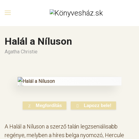
Halál a Níluson
Agatha Christie
Megfordítás
Lapozz bele!
A Halál a Níluson a szerző talán legzseniálisabb
regénye, melyben a híres belga nyomozó, Hercule