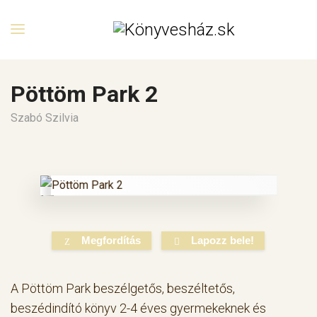
Pöttöm Park 2
Szabó Szilvia
Megfordítás
Lapozz bele!
A Pöttöm Park beszélgetős, beszéltetős,
beszédindító könyv 2-4 éves gyermekeknek és