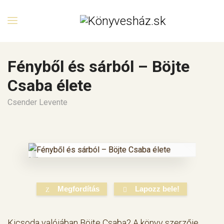
Fényből és sárból – Böjte
Csaba élete
Csender Levente
Megfordítás
Lapozz bele!
Kicsoda valójában Böjte Csaba? A könyv szerzője