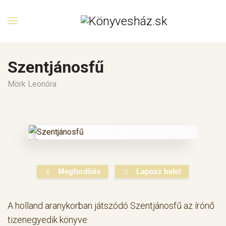
Szentjánosfű
Mörk Leonóra
Megfordítás
Lapozz bele!
A holland aranykorban játszódó Szentjánosfű az írónő
tizenegyedik könyve.