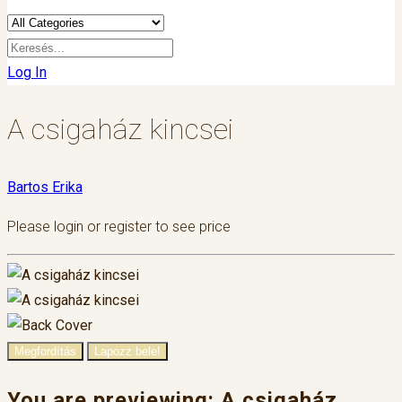
Log In
A csigaház kincsei
Bartos Erika
Please login or register to see price
Megfordítás
Lapozz bele!
You are previewing:
A csigaház