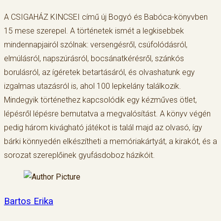
A CSIGAHÁZ KINCSEI című új Bogyó és Babóca-könyvben
15 mese szerepel. A történetek ismét a legkisebbek
mindennapjairól szólnak: versengésről, csúfolódásról,
elmúlásról, napszúrásról, bocsánatkérésről, szánkós
borulásról, az ígéretek betartásáról, és olvashatunk egy
izgalmas utazásról is, ahol 100 lepkelány találkozik.
Mindegyik történethez kapcsolódik egy kézműves ötlet,
lépésről lépésre bemutatva a megvalósítást. A könyv végén
pedig három kivágható játékot is talál majd az olvasó, így
bárki könnyedén elkészítheti a memóriakártyát, a kirakót, és a
sorozat szereplőinek gyufásdoboz házikóit.
Bartos Erika