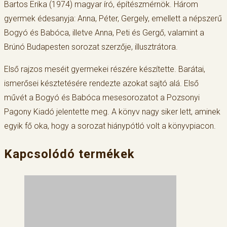
Bartos Erika (1974) magyar író, építészmérnök. Három
gyermek édesanyja: Anna, Péter, Gergely, emellett a népszerű
Bogyó és Babóca, illetve Anna, Peti és Gergő, valamint a
Brúnó Budapesten sorozat szerzője, illusztrátora.
Első rajzos meséit gyermekei részére készítette. Barátai,
ismerősei késztetésére rendezte azokat sajtó alá. Első
művét a Bogyó és Babóca mesesorozatot a Pozsonyi
Pagony Kiadó jelentette meg. A könyv nagy siker lett, aminek
egyik fő oka, hogy a sorozat hiánypótló volt a könyvpiacon.
Kapcsolódó termékek