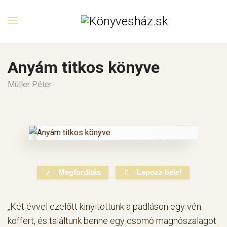
Anyám titkos könyve
Müller Péter
Megfordítás
Lapozz bele!
„Két évvel ezelőtt kinyitottunk a padláson egy vén
koffert, és találtunk benne egy csomó magnószalagot.