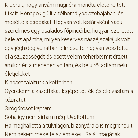
Kiderült, hogy anyám magnóra mondta élete rejtett
titkait. Hónapokig ült a félhomályos szobájában, és
mesélte a csodákat. Hogyan volt kislányként vadul
szerelmes egy családos főpincérbe, hogyan szeretett
bele az apámba, milyen keserves nászéjszakájuk volt
egy jéghideg vonatban, elmesélte, hogyan vesztette
el a szüzességét és esett velem teherbe; mit érzett,
amikor én a méhében voltam, és belülről adtam neki
életjeleket.
Kincset találtunk a kofferben.
Gyerekeim a kazettákat legépeltették, és elolvastam a
kéziratot.
Sírógörcsöt kaptam.
Soha így nem sírtam még. Üvöltöttem.
Ha meghallotta a túlvilágon, bizonyára ő is megrendült.
Nem nekem mesélte az emlékeit. Saját magának.