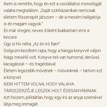
Nem is remélte, hogy én ezt a csodálatos monológját
valaha megtalálom. „Saját színházamban nemcsak
életem főszerepét játszom – de a mesém hallgatója
is én magam vagyok.”
Én már öregen, neves íróként bukkantam erre a
kincsre.
Úgy is hív néha: „Az én író fiam”.
Dolgozni kezdtem rajta, hogy a hangja könyvvé váljon.
Nagy mesélő volt. Könyve teli van humorral, derűvel,
kacagással — és tragédiával.
Életem legszebb művének – művünknek – tartom ezt
a könyvet.
NEM HITTEM VOLNA, HOGY VALAHA
TÁRSSZERZŐJE LESZEK HOLT ÉDESANYÁMNAK.
Azt hiszem, példátlan, hogy egy író az anyja szemével
látja meg önmagát.