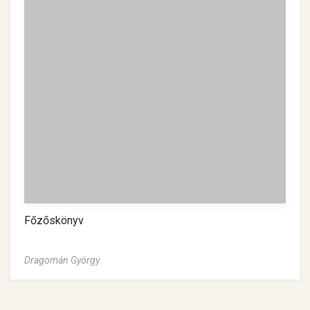
Főzőskönyv
Dragomán György